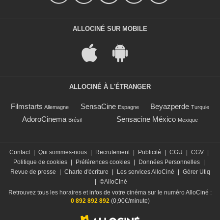
ALLOCINÉ SUR MOBILE
ALLOCINÉ À L'ÉTRANGER
Filmstarts
SensaCine
Beyazperde
Allemagne
Espagne
Turquie
AdoroCinema
Sensacine México
Brésil
Mexique
Contact
|
Qui sommes-nous
|
Recrutement
|
Publicité
|
CGU
|
CGV
|
Politique de cookies
|
Préférences cookies
|
Données Personnelles
|
Revue de presse
|
Charte d'écriture
|
Les services AlloCiné
|
Gérer Utiq
|
©AlloCiné
Retrouvez tous les horaires et infos de votre cinéma sur le numéro AlloCiné :
0 892 892 892
(0,90€/minute)