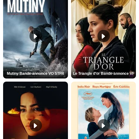
Mutiny Bande-annonce VO STFR
Le Triangle d'or Bande-annonce VF