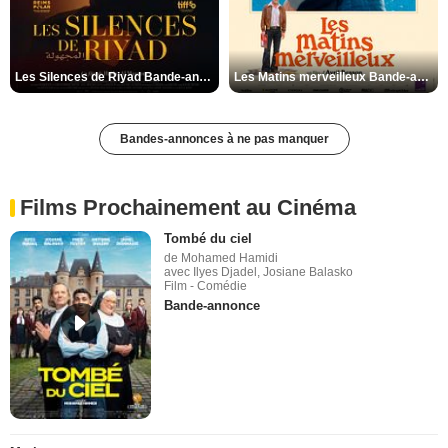
Les Silences de Riyad Bande-annonce VO STFR
Les Matins merveilleux Bande-annonce VF
Bandes-annonces à ne pas manquer
Films Prochainement au Cinéma
Tombé du ciel
de Mohamed Hamidi
avec Ilyes Djadel, Josiane Balasko
Film - Comédie
Bande-annonce