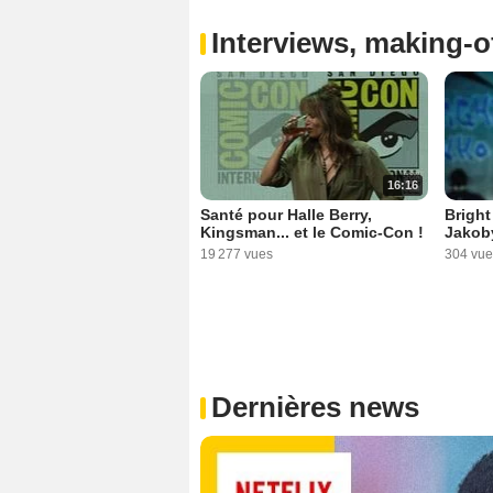
Interviews, making-of
16:16
Santé pour Halle Berry,
Brigh
Kingsman... et le Comic-Con !
Jakob
19 277 vues
304 vue
Dernières news