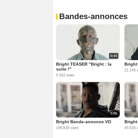
Bandes-annonces
0:44
Bright TEASER "Bright : la
Bright
suite !"
21 145 
5 342 vues
3:00
Bright Bande-annonce VO
Brigh
196 835 vues
45 535 