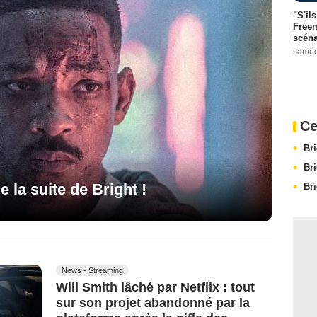
"S'il
Freem
scéna
samed
Ce
Br
Br
e la suite de Bright !
Br
News - Streaming
Will Smith lâché par Netflix : tout
sur son projet abandonné par la