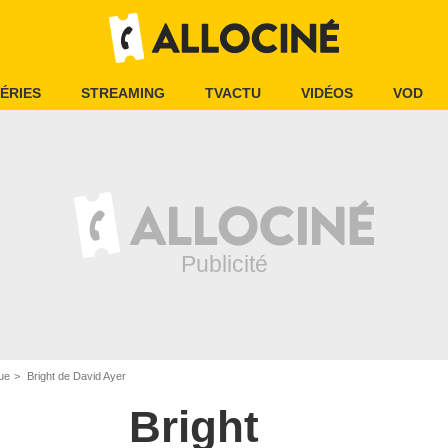
ÉRIES
STREAMING
TVACTU
VIDÉOS
VOD
ue
Bright de David Ayer
Bright