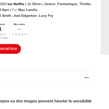
 2020
sur Netflix
|
1h 58min
|
Action
,
Fantastique
,
Thriller
d Ayer
Par
Max Landis
|
l Smith
,
Joel Edgerton
,
Lucy Fry
eurs
Mes amis
1
--
 critiques
SUR NETFLIX
opos ou des images peuvent heurter la sensibilité