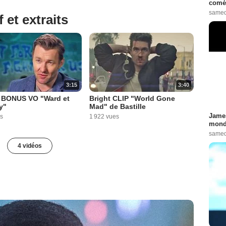
comé
samed
 et extraits
3:15
3:40
t BONUS VO "Ward et
Bright CLIP "World Gone
y"
Mad" de Bastille
James
s
1 922 vues
monde
samed
4 vidéos