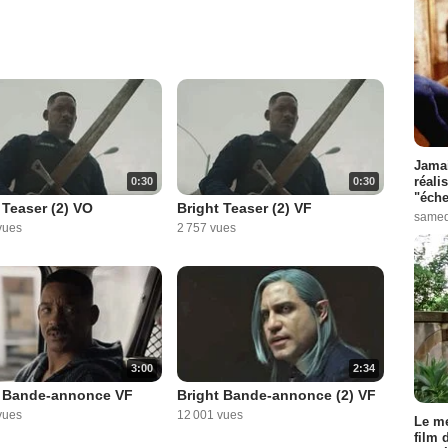
Jamai
réali
0:30
0:30
"éche
 Teaser (2) VO
Bright Teaser (2) VF
samed
vues
2 757 vues
3:00
2:34
t Bande-annonce VF
Bright Bande-annonce (2) VF
vues
12 001 vues
Le me
film 