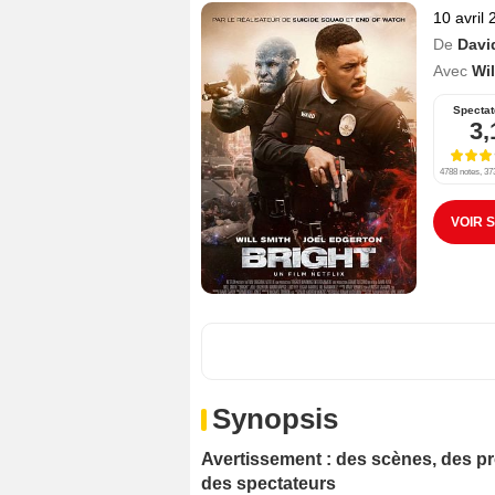
10 avril
De
Davi
Avec
Wil
Spectat
3,
4788 notes, 373
VOIR 
Synopsis
Avertissement : des scènes, des pr
des spectateurs