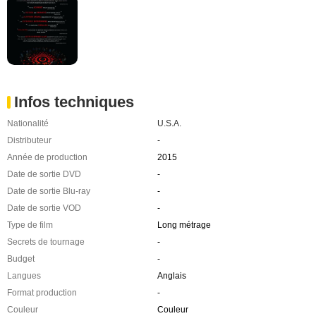
Infos techniques
Nationalité
U.S.A.
Distributeur
-
Année de production
2015
Date de sortie DVD
-
Date de sortie Blu-ray
-
Date de sortie VOD
-
Type de film
Long métrage
Secrets de tournage
-
Budget
-
Langues
Anglais
Format production
-
Couleur
Couleur