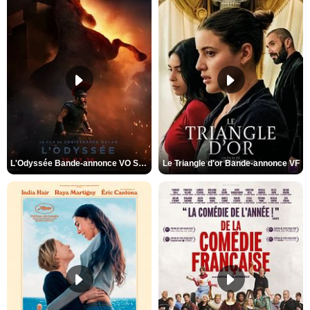
L'Odyssée Bande-annonce VO STFR
Le Triangle d'or Bande-annonce VF