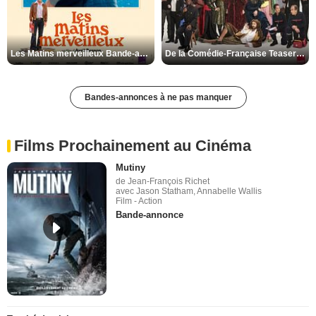
Les Matins merveilleux Bande-annonce VF
De la Comédie-Française Teaser VF
Bandes-annonces à ne pas manquer
Films Prochainement au Cinéma
Mutiny
de Jean-François Richet
avec Jason Statham, Annabelle Wallis
Film - Action
Bande-annonce