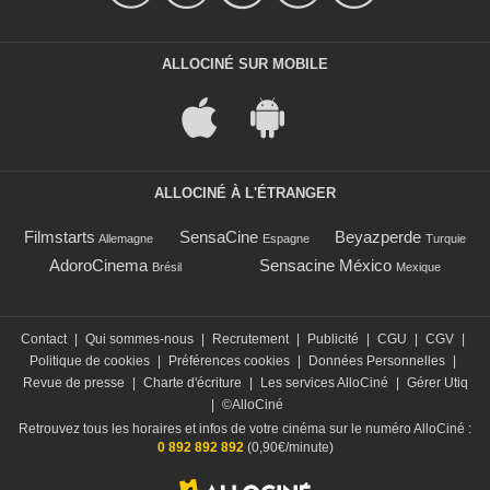
ALLOCINÉ SUR MOBILE
ALLOCINÉ À L'ÉTRANGER
Filmstarts
SensaCine
Beyazperde
Allemagne
Espagne
Turquie
AdoroCinema
Sensacine México
Brésil
Mexique
Contact
|
Qui sommes-nous
|
Recrutement
|
Publicité
|
CGU
|
CGV
|
Politique de cookies
|
Préférences cookies
|
Données Personnelles
|
Revue de presse
|
Charte d'écriture
|
Les services AlloCiné
|
Gérer Utiq
|
©AlloCiné
Retrouvez tous les horaires et infos de votre cinéma sur le numéro AlloCiné :
0 892 892 892
(0,90€/minute)