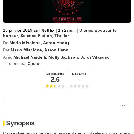
28 janvier 2019
sur Netflix
|
1h 27min
|
Drame
,
Epouvante-
horreur
,
Science Fiction
,
Thriller
De
Mario Miscione
,
Aaron Hann
|
Par
Mario Miscione
,
Aaron Hann
Avec
Michael Nardelli
,
Molly Jackson
,
Jordi Vilasuso
Titre original
Circle
Spectateurs
Mes amis
2,6
--
Synopsis
Cinq individus qui ne se connaissent pas sont retenus prisonniers