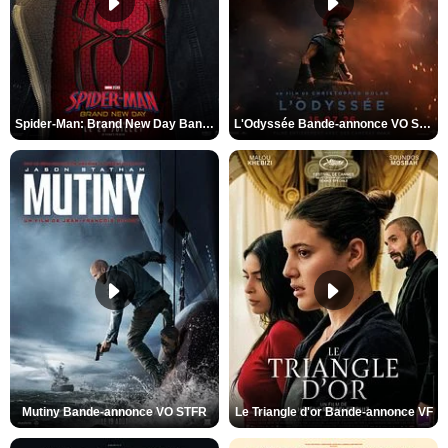
Spider-Man: Brand New Day Bande-annonce VO STFR
L'Odyssée Bande-annonce VO STFR
Mutiny Bande-annonce VO STFR
Le Triangle d'or Bande-annonce VF