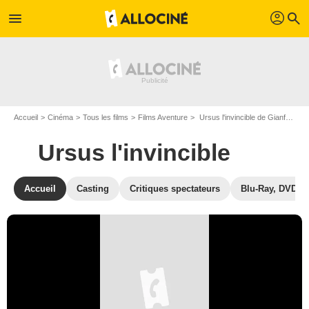
profil
menu
search
Accueil
Cinéma
Tous les films
Films Aventure
Ursus l'invincible de Gianfranco Parolini
Ursus l'invincible
Accueil
Casting
Critiques spectateurs
Blu-Ray, DVD