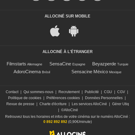
ALLOCINÉ SUR MOBILE
ALLOCINÉ À L'ÉTRANGER
Filmstarts
SensaCine
Beyazperde
Allemagne
Espagne
Turquie
AdoroCinema
Sensacine México
Brésil
Mexique
Contact
|
Qui sommes-nous
|
Recrutement
|
Publicité
|
CGU
|
CGV
|
Politique de cookies
|
Préférences cookies
|
Données Personnelles
|
Revue de presse
|
Charte d'écriture
|
Les services AlloCiné
|
Gérer Utiq
|
©AlloCiné
Retrouvez tous les horaires et infos de votre cinéma sur le numéro AlloCiné :
0 892 892 892
(0,90€/minute)