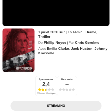
1 juillet 2020
sur
|
1h 44min
|
Drame
,
Thriller
De
Phillip Noyce
Par
Chris Gerolmo
|
Avec
Emilia Clarke
,
Jack Huston
,
Johnny
Knoxville
Spectateurs
Mes amis
2,4
--
225 notes, 16 critiques
STREAMING