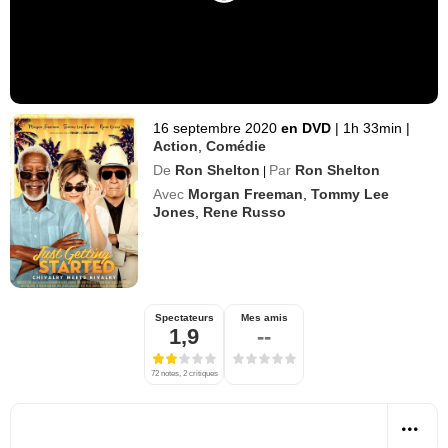
16 septembre 2020
en DVD
|
1h 33min
|
Action
,
Comédie
De
Ron Shelton
Par
Ron Shelton
|
Avec
Morgan Freeman
,
Tommy Lee
Jones
,
Rene Russo
Spectateurs
Mes amis
1,9
--
72 notes, 2 critiques