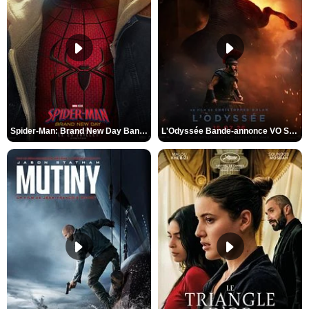
Spider-Man: Brand New Day Bande-annonce VO STFR
L'Odyssée Bande-annonce VO STFR