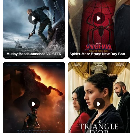
Mutiny Bande-annonce VO STFR
Spider-Man: Brand New Day Bande-annonce VO STFR