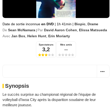
Date de sortie inconnue
en DVD
|
1h 41min
|
Biopic
,
Drame
De
Sean McNamara
Par
David Aaron Cohen
,
Elissa Matsueda
|
Avec
Jan Bos
,
Helen Hunt
,
Erin Moriarty
Spectateurs
Mes amis
3,2
--
Synopsis
Le succès surprise au championat régional de l'équipe de
volleyball d'Iwoa City après la disparition soudaine de leur
meilleure joueuse.