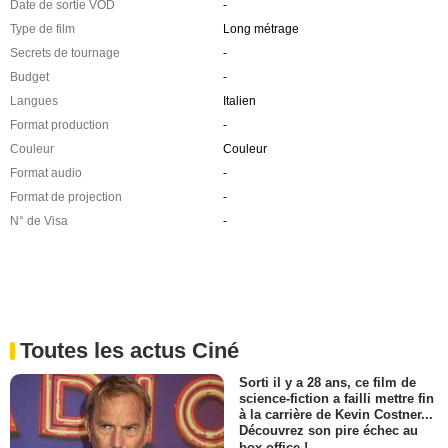
Date de sortie VOD
-
Type de film
Long métrage
Secrets de tournage
-
Budget
-
Langues
Italien
Format production
-
Couleur
Couleur
Format audio
-
Format de projection
-
N° de Visa
-
Toutes les actus Ciné
Sorti il y a 28 ans, ce film de
science-fiction a failli mettre fin
à la carrière de Kevin Costner...
Découvrez son pire échec au
box-office !