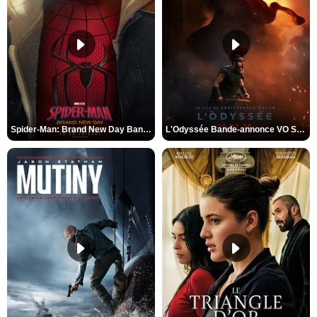
Spider-Man: Brand New Day Bande-annonce VO STFR
L'Odyssée Bande-annonce VO STFR