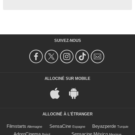
SUIVEZ-NOUS
ALLOCINÉ SUR MOBILE
ALLOCINÉ À L'ÉTRANGER
Filmstarts
SensaCine
Beyazperde
Allemagne
Espagne
Turquie
AdoroCinema
Sensacine México
Brésil
Mexique