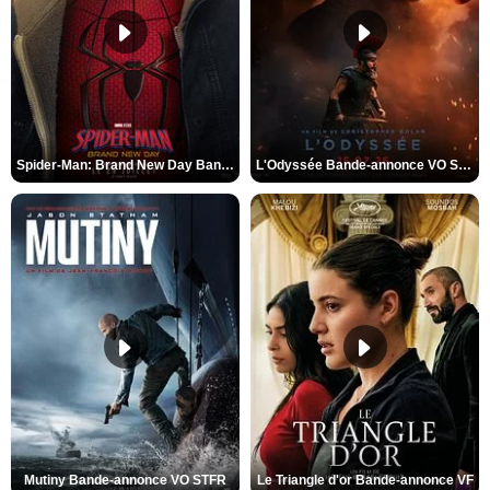
Spider-Man: Brand New Day Bande-annonce VO STFR
L'Odyssée Bande-annonce VO STFR
Mutiny Bande-annonce VO STFR
Le Triangle d'or Bande-annonce VF