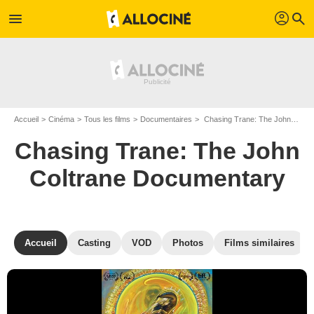
profil
menu
search
Accueil
Cinéma
Tous les films
Documentaires
Chasing Trane: The John Coltrane Documentary de John Scheinfeld
Chasing Trane: The John
Coltrane Documentary
Accueil
Casting
VOD
Photos
Films similaires