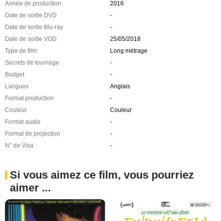
Année de production
2016
Date de sortie DVD
-
Date de sortie Blu-ray
-
Date de sortie VOD
25/05/2018
Type de film
Long métrage
Secrets de tournage
-
Budget
-
Langues
Anglais
Format production
-
Couleur
Couleur
Format audio
-
Format de projection
-
N° de Visa
-
Si vous aimez ce film, vous pourriez
aimer ...