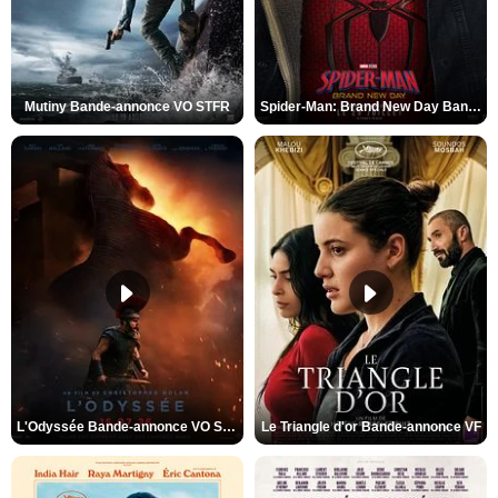
Mutiny Bande-annonce VO STFR
Spider-Man: Brand New Day Bande-annonce VO STFR
L'Odyssée Bande-annonce VO STFR
Le Triangle d'or Bande-annonce VF