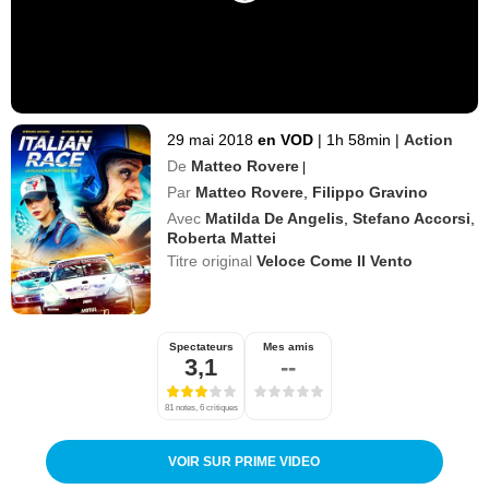
29 mai 2018
en VOD
|
1h 58min
|
Action
De
Matteo Rovere
|
Par
Matteo Rovere
,
Filippo Gravino
Avec
Matilda De Angelis
,
Stefano Accorsi
,
Roberta Mattei
Titre original
Veloce Come Il Vento
Spectateurs
Mes amis
3,1
--
81 notes, 6 critiques
VOIR SUR PRIME VIDEO