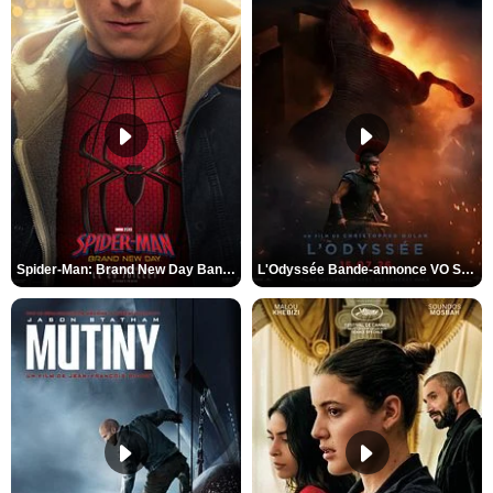
Spider-Man: Brand New Day Bande-annonce VO STFR
L'Odyssée Bande-annonce VO STFR