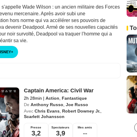
 il s'appelle Wade Wilson : un ancien militaire des Forces
evenu mercenaire. Après avoir subi une
tion hors norme qui va accélérer ses pouvoirs de
l va devenir Deadpool. Armé de ses nouvelles capacités
To
our noir survolté, Deadpool va traquer l'homme qui a
néantir sa vie.
DISNEY
+
Captain America: Civil War
2h 28min
|
Action
,
Fantastique
De
Anthony Russo
,
Joe Russo
Avec
Chris Evans
,
Robert Downey Jr.
,
Scarlett Johansson
Presse
Spectateurs
Mes amis
3,2
3,9
--