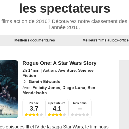
les spectateurs
s films action de 2016? Découvrez notre classement des m
l'année 2016.
Meilleurs documentaires
Meilleurs films au box-office
Rogue One: A Star Wars Story
2h 14min
|
Action
,
Aventure
,
Science
Fiction
De
Gareth Edwards
Avec
Felicity Jones
,
Diego Luna
,
Ben
Mendelsohn
Presse
Spectateurs
Mes amis
3,7
4,1
--
les épisodes III et IV de la saga Star Wars, le film nous