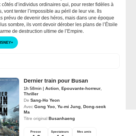
 côtés d’individus ordinaires qui, pour rester fidèles à
, vont tenter l’impossible au péril de leur vie. Ils
as prévu de devenir des héros, mais dans une époque
lus sombre, ils vont devoir dérober les plans de l’Étoile
l’arme de destruction ultime de l’Empire.
DISNEY
+
Dernier train pour Busan
1h 58min
|
Action
,
Epouvante-horreur
,
Thriller
De
Sang-Ho Yeon
Avec
Gong Yoo
,
Yu-mi Jung
,
Dong-seok
Ma
Titre original
Busanhaeng
Presse
Spectateurs
Mes amis