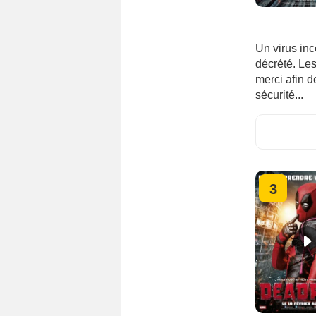
Un virus in
décrété. Les
merci afin d
sécurité...
3