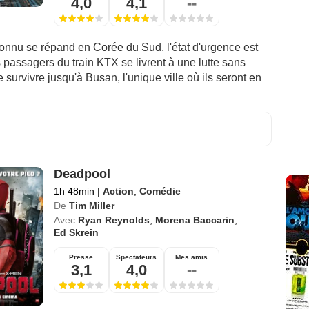
4,0
4,1
--
connu se répand en Corée du Sud, l'état d'urgence est
 passagers du train KTX se livrent à une lutte sans
e survivre jusqu'à Busan, l'unique ville où ils seront en
Deadpool
1h 48min
|
Action
,
Comédie
De
Tim Miller
Avec
Ryan Reynolds
,
Morena Baccarin
,
Ed Skrein
Presse
Spectateurs
Mes amis
3,1
4,0
--