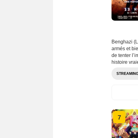
Benghazi (L
armés et bi
de tenter l’
histoire vrai
STREAMIN
7