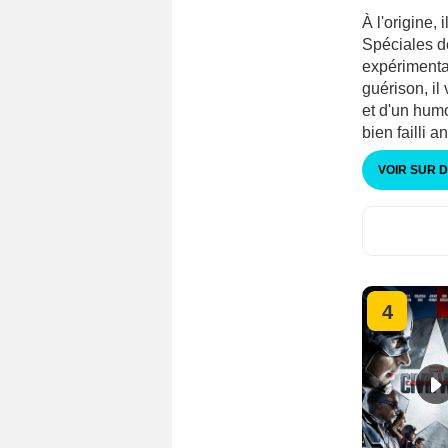
À l'origine,
Spéciales d
expérimenta
guérison, i
et d'un hum
bien failli a
VOIR SUR 
4