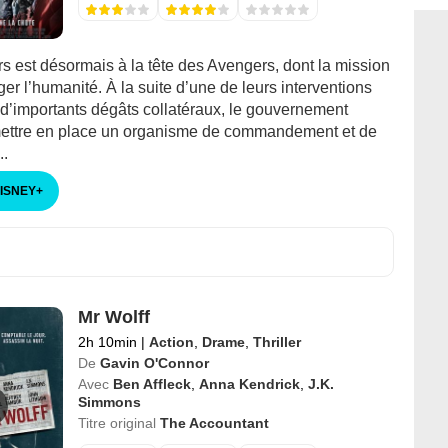
s est désormais à la tête des Avengers, dont la mission
ger l’humanité. À la suite d’une de leurs interventions
 d’importants dégâts collatéraux, le gouvernement
ettre en place un organisme de commandement et de
..
DISNEY
+
Mr Wolff
2h 10min
|
Action
,
Drame
,
Thriller
De
Gavin O'Connor
Avec
Ben Affleck
,
Anna Kendrick
,
J.K.
Simmons
Titre original
The Accountant