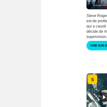
Steve Roger
est de proté
qui a causé
décide de m
supervision.
VOIR SUR 
5