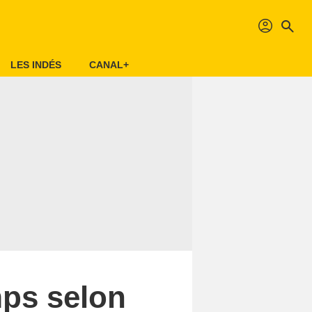
profil
search
LES INDÉS
CANAL+
mps selon