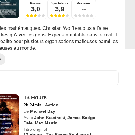
Presse
Spectateurs
Mes amis
3,0
3,9
--
des mathématiques, Christian Wolff est plus à l'aise
ffres qu'avec les gens. Expert-comptable dans le civil, il
 réalité pour plusieurs organisations mafieuses parmi les
reuses au monde.
G
13 Hours
2h 24min
|
Action
De
Michael Bay
Avec
John Krasinski
,
James Badge
Dale
,
Max Martini
Titre original
13 Hours : The Secret Soldiers of