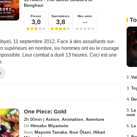
Benghazi
Presse
Spectateurs
Mes amis
To
3,0
3,8
--
ibye), 11 septembre 2012. Face à des assaillants sur-
en supérieurs en nombre, six hommes ont eu le courage
impossible. Leur combat a duré 13 heures. Ceci est une
e.
G
2.
Va
3.
To
4.
De
5.
La 
One Piece: Gold
nom
2h 00min
|
Action
,
Animation
,
Aventure
De
Hiroako Miyamoto
6.
La 
Avec
Mayumi Tanaka
,
Ikue Ôtani
,
Hikari
7.
Ba