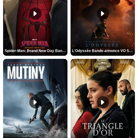
Spider-Man: Brand New Day Bande-annonce VO STFR
L'Odyssée Bande-annonce VO STFR