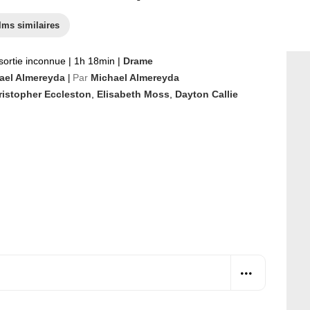
lms similaires
sortie inconnue
|
1h 18min
|
Drame
ael Almereyda
Par
Michael Almereyda
|
ristopher Eccleston
,
Elisabeth Moss
,
Dayton Callie