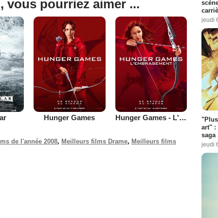
, vous pourriez aimer ...
scène
carri
jeudi 
lar
Hunger Games
Hunger Games - L'embrasement
"Plus
art" :
saga 
ilms de l'année 2008
,
Meilleurs films Drame
,
Meilleurs films
jeudi 