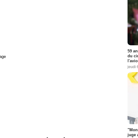
59 an
du ci
age
l'avi
jeudi 
"Mon 
juge 