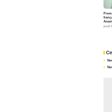
Premi
franç
Anama
jeudi 
Ce
Ne
Ne