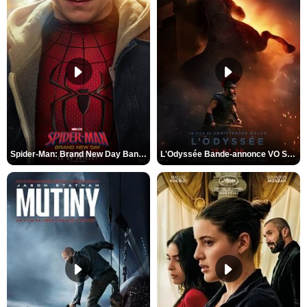
Spider-Man: Brand New Day Bande-annonce VO STFR
L'Odyssée Bande-annonce VO STFR