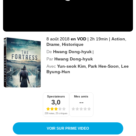
8 août 2018
en VOD
|
2h 19min
|
Action
,
Drame
,
Historique
De
Hwang Dong-hyuk
|
Par
Hwang Dong-hyuk
Avec
Yun-seok Kim
,
Park Hee-Soon
,
Lee
Byung-Hun
Spectateurs
Mes amis
3,0
--
226 notes, 23 critiques
VOIR SUR PRIME VIDEO