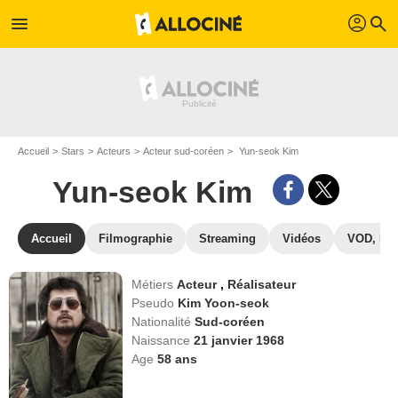
profil
menu
search
Accueil
Stars
Acteurs
Acteur sud-coréen
Yun-seok Kim
Yun-seok Kim
Accueil
Filmographie
Streaming
Vidéos
VOD, DV
Métiers
Acteur
,
Réalisateur
Pseudo
Kim Yoon-seok
Nationalité
Sud-coréen
Naissance
21 janvier 1968
Age
58
ans