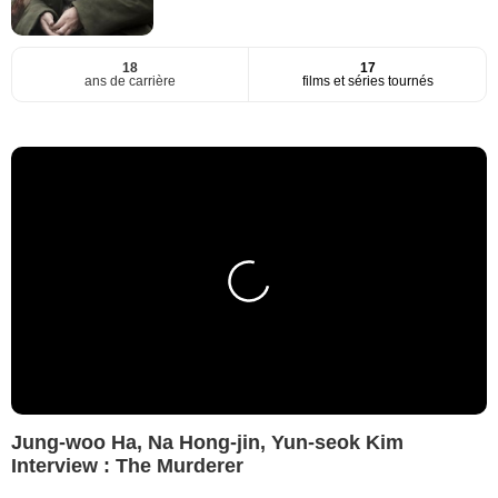
18
17
ans de carrière
films et séries tournés
Jung-woo Ha, Na Hong-jin, Yun-seok Kim
Interview : The Murderer