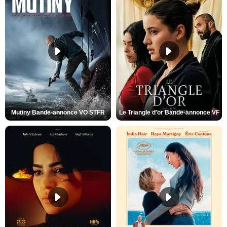
Mutiny Bande-annonce VO STFR
Le Triangle d'or Bande-annonce VF