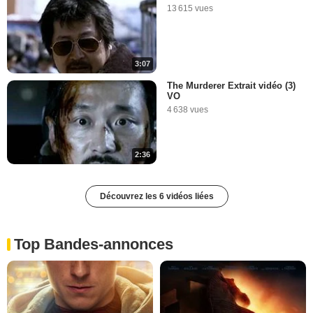
13 615 vues
3:07
The Murderer Extrait vidéo (3)
VO
4 638 vues
2:36
Découvrez les 6 vidéos liées
Top Bandes-annonces