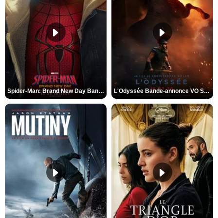
Spider-Man: Brand New Day Bande-annonce VO STFR
L'Odyssée Bande-annonce VO STFR