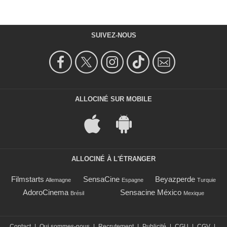
SUIVEZ-NOUS
ALLOCINÉ SUR MOBILE
ALLOCINÉ À L'ÉTRANGER
Filmstarts
SensaCine
Beyazperde
Allemagne
Espagne
Turquie
AdoroCinema
Sensacine México
Brésil
Mexique
Contact
|
Qui sommes-nous
|
Recrutement
|
Publicité
|
CGU
|
CGV
|