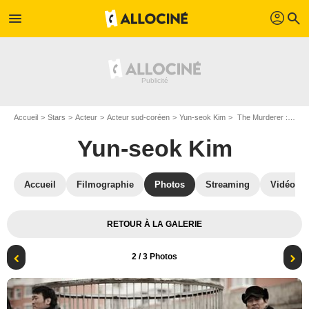
profil
menu
search
Accueil
Stars
Acteur
Acteur sud-coréen
Yun-seok Kim
The Murderer : Photo Yun-seok Kim
Yun-seok Kim
Accueil
Filmographie
Photos
Streaming
Vidéos
RETOUR À LA GALERIE
2
/ 3 Photos