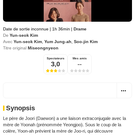
Date de sortie inconnue
|
1h 36min
|
Drame
De
Yun-seok Kim
Avec
Yun-seok Kim
,
Yum Jung-ah
,
Soo-jin Kim
Titre original
Miseongnyeon
Spectateurs
Mes amis
3,0
--
Synopsis
Le père de Joori (Daewon) a une liaison extraconjugale avec la
mère de Yoonah (prénommée Yeongjoo). Sous le coup de la
colère, Yoon-ah prévient la mère de Joo-ri, qui découvre