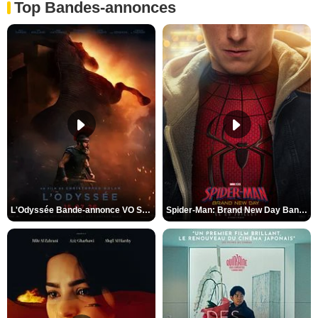
Top Bandes-annonces
L'Odyssée Bande-annonce VO STFR
Spider-Man: Brand New Day Bande-annonce VO STFR