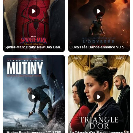
Spider-Man: Brand New Day Bande-annonce VO STFR
L'Odyssée Bande-annonce VO STFR
Mutiny Bande-annonce VO STFR
Le Triangle d'or Bande-annonce VF