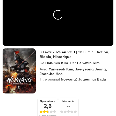
30 avril 2024
en VOD
|
2h 33min
|
Action
,
Biopic
,
Historique
De
Han-min Kim
Par
Han-min Kim
|
Avec
Yun-seok Kim
,
Jae-yeong Jeong
,
Joon-ho Heo
Titre original
Noryang: Jugeumui Bada
Spectateurs
Mes amis
2,6
--
57 notes, 6 critiques