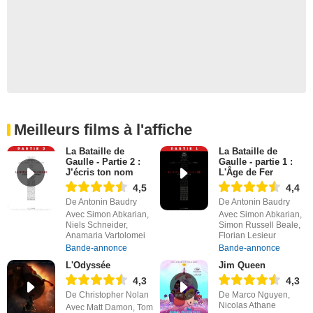
Meilleurs films à l'affiche
La Bataille de
La Bataille de
Gaulle - Partie 2 :
Gaulle - partie 1 :
J’écris ton nom
L'Âge de Fer
4,5
4,4
De Antonin Baudry
De Antonin Baudry
Avec Simon Abkarian,
Avec Simon Abkarian,
Niels Schneider,
Simon Russell Beale,
Anamaria Vartolomei
Florian Lesieur
Bande-annonce
Bande-annonce
L'Odyssée
Jim Queen
4,3
4,3
De Christopher Nolan
De Marco Nguyen,
Nicolas Athane
Avec Matt Damon, Tom