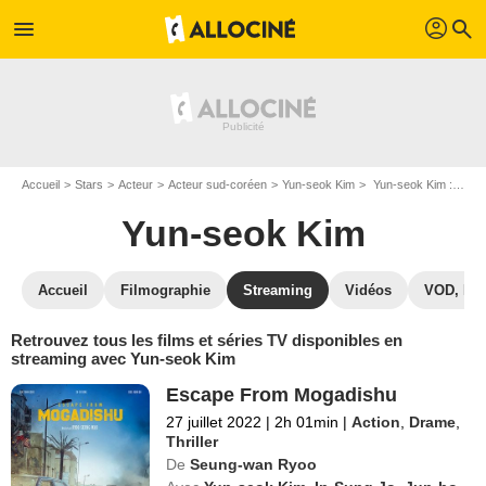
profil
menu
search
Accueil
Stars
Acteur
Acteur sud-coréen
Yun-seok Kim
Yun-seok Kim : Films et séries online
Yun-seok Kim
Accueil
Filmographie
Streaming
Vidéos
VOD, DV
Retrouvez tous les films et séries TV disponibles en
streaming avec Yun-seok Kim
Escape From Mogadishu
27 juillet 2022
|
2h 01min
|
Action
,
Drame
,
Thriller
De
Seung-wan Ryoo