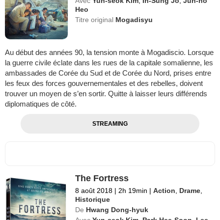
Avec
Yun-seok Kim
,
In-Sung Jo
,
Jun-ho
Heo
Titre original
Mogadisyu
Au début des années 90, la tension monte à Mogadiscio. Lorsque
la guerre civile éclate dans les rues de la capitale somalienne, les
ambassades de Corée du Sud et de Corée du Nord, prises entre
les feux des forces gouvernementales et des rebelles, doivent
trouver un moyen de s’en sortir. Quitte à laisser leurs différends
diplomatiques de côté.
STREAMING
The Fortress
8 août 2018
|
2h 19min
|
Action
,
Drame
,
Historique
De
Hwang Dong-hyuk
Avec
Yun-seok Kim
,
Park Hee-Soon
,
Lee