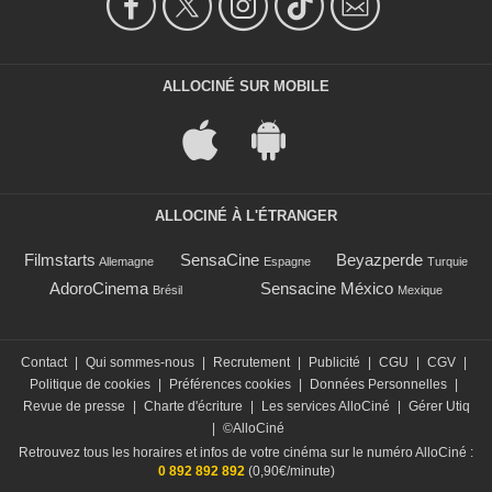
ALLOCINÉ SUR MOBILE
ALLOCINÉ À L'ÉTRANGER
Filmstarts
SensaCine
Beyazperde
Allemagne
Espagne
Turquie
AdoroCinema
Sensacine México
Brésil
Mexique
Contact
|
Qui sommes-nous
|
Recrutement
|
Publicité
|
CGU
|
CGV
|
Politique de cookies
|
Préférences cookies
|
Données Personnelles
|
Revue de presse
|
Charte d'écriture
|
Les services AlloCiné
|
Gérer Utiq
|
©AlloCiné
Retrouvez tous les horaires et infos de votre cinéma sur le numéro AlloCiné :
0 892 892 892
(0,90€/minute)