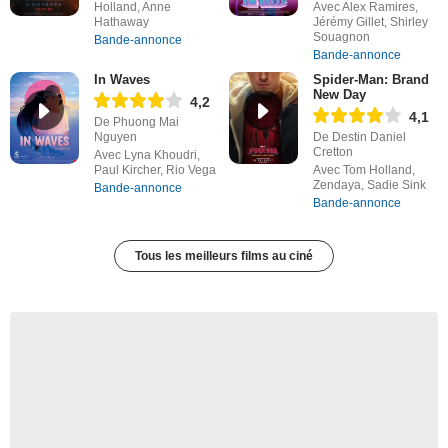
Holland, Anne
Avec Alex Ramires,
Hathaway
Jérémy Gillet, Shirley
Souagnon
Bande-annonce
Bande-annonce
In Waves
Spider-Man: Brand
New Day
4,2
4,1
De Phuong Mai
Nguyen
De Destin Daniel
Cretton
Avec Lyna Khoudri,
Paul Kircher, Rio Vega
Avec Tom Holland,
Zendaya, Sadie Sink
Bande-annonce
Bande-annonce
Tous les meilleurs films au ciné