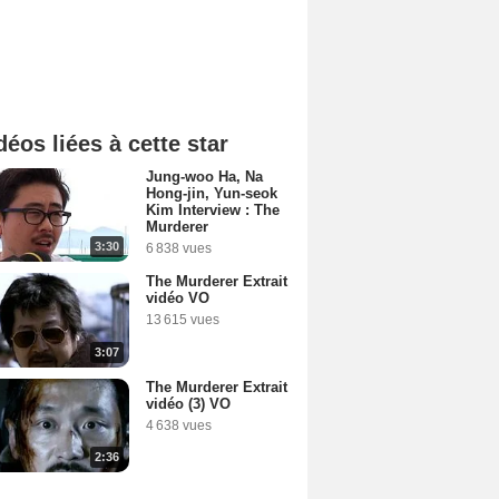
déos liées à cette star
Jung-woo Ha, Na
Hong-jin, Yun-seok
Kim Interview : The
Murderer
3:30
6 838 vues
The Murderer Extrait
vidéo VO
13 615 vues
3:07
The Murderer Extrait
vidéo (3) VO
4 638 vues
2:36