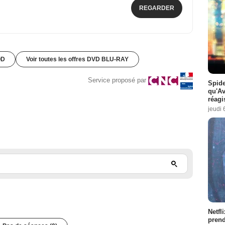
REGARDER
OD
Voir toutes les offres DVD BLU-RAY
Service proposé par
Spide
qu'A
réagi
jeudi 
Netfl
prend