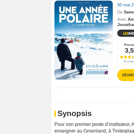
30 mai 
De
Samu
Avec
An
Jonath
Press
3,5
19 critiqu
SÉAN
Synopsis
Pour son premier poste d’instituteur, A
enseigner au Groenland, à Tiniteqilaa