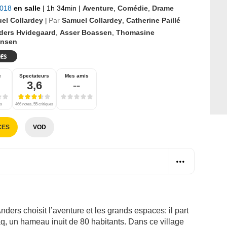
2018
en salle
|
1h 34min
|
Aventure
,
Comédie
,
Drame
el Collardey
Par
Samuel Collardey
,
Catherine Paillé
|
ders Hvidegaard
,
Asser Boassen
,
Thomasine
ansen
e
Spectateurs
Mes amis
3,6
--
es
466 notes, 55 critiques
CES
VOD
nders choisit l’aventure et les grands espaces: il part
q, un hameau inuit de 80 habitants. Dans ce village