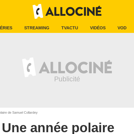
ÉRIES
STREAMING
TVACTU
VIDÉOS
VOD
laire de Samuel Collardey
Une année polaire