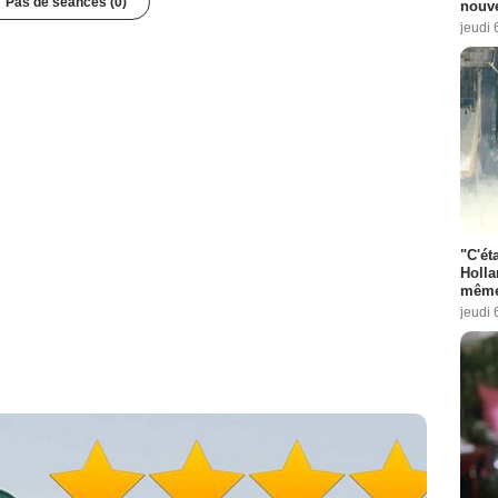
Pas de séances (0)
nouve
jeudi 
"C'éta
Holla
même
jeudi 