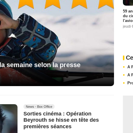
59 an
du ci
l'avi
jeudi 
Ce
 la semaine selon la presse
A 
A 
Pr
News - Box Office
Sorties cinéma : Opération
Beyrouth se hisse en tête des
premières séances