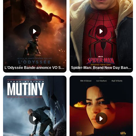
L'Odyssée Bande-annonce VO STFR
Spider-Man: Brand New Day Bande-annonce VO STFR