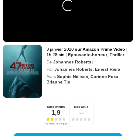
3 janvier 2020
sur Amazon Prime Video
|
1h 28min
|
Epouvante-horreur
,
Thriller
De
Johannes Roberts
|
Par
Johannes Roberts
,
Ernest Riera
Avec
Sophie Nélisse
,
Corinne Foxx
,
Brianne Tju
Spectateurs
Mes amis
1,9
--
705 notes, 71 critiques