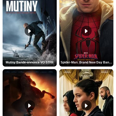
Mutiny Bande-annonce VO STFR
Spider-Man: Brand New Day Bande-annonce VO STFR