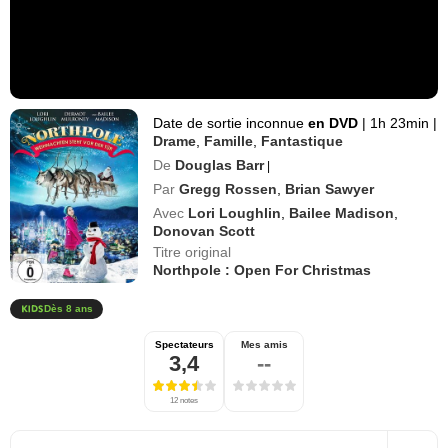
Date de sortie inconnue
en DVD
|
1h 23min
|
Drame
,
Famille
,
Fantastique
De
Douglas Barr
|
Par
Gregg Rossen
,
Brian Sawyer
Avec
Lori Loughlin
,
Bailee Madison
,
Donovan Scott
Titre original
Northpole : Open For Christmas
Dès 8 ans
Spectateurs
Mes amis
3,4
--
12 notes