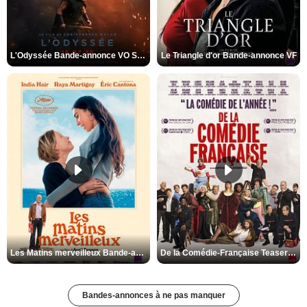
L'Odyssée Bande-annonce VO STFR
Le Triangle d'or Bande-annonce VF
Les Matins merveilleux Bande-annonce VF
De la Comédie-Française Teaser VF
Bandes-annonces à ne pas manquer