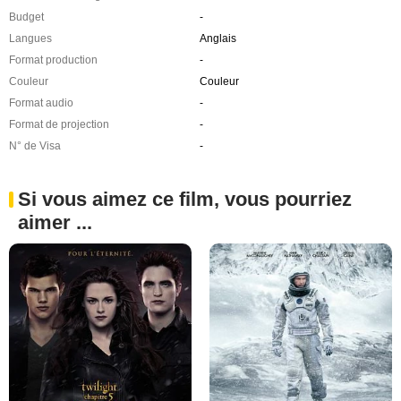
Budget
-
Langues
Anglais
Format production
-
Couleur
Couleur
Format audio
-
Format de projection
-
N° de Visa
-
Si vous aimez ce film, vous pourriez
aimer ...