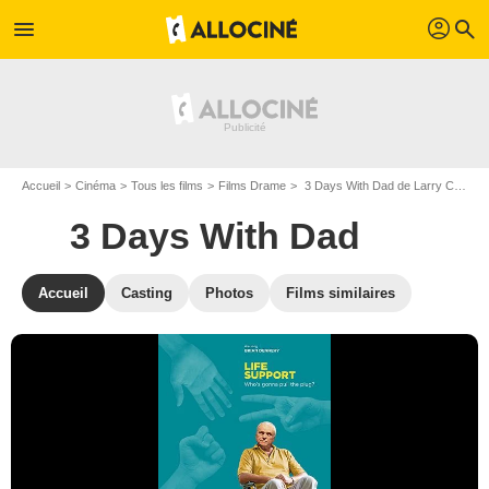
profil
menu
search
Accueil
Cinéma
Tous les films
Films Drame
3 Days With Dad de Larry Clarke
3 Days With Dad
Accueil
Casting
Photos
Films similaires