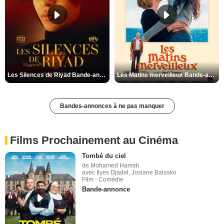
Les Silences de Riyad Bande-annonce VO STFR
Les Matins merveilleux Bande-annonce VF
Bandes-annonces à ne pas manquer
Films Prochainement au Cinéma
Tombé du ciel
de Mohamed Hamidi
avec Ilyes Djadel, Josiane Balasko
Film - Comédie
Bande-annonce