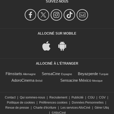
SUIVEZ-NOUS
ALLOCINÉ SUR MOBILE
ALLOCINÉ À L'ÉTRANGER
Filmstarts
SensaCine
Beyazperde
Allemagne
Espagne
Turquie
AdoroCinema
Sensacine México
Brésil
Mexique
Contact
|
Qui sommes-nous
|
Recrutement
|
Publicité
|
CGU
|
CGV
|
Politique de cookies
|
Préférences cookies
|
Données Personnelles
|
Revue de presse
|
Charte d'écriture
|
Les services AlloCiné
|
Gérer Utiq
|
©AlloCiné