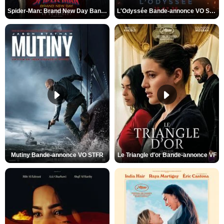
Spider-Man: Brand New Day Bande-annonce VO STFR
L'Odyssée Bande-annonce VO STFR
Mutiny Bande-annonce VO STFR
Le Triangle d'or Bande-annonce VF