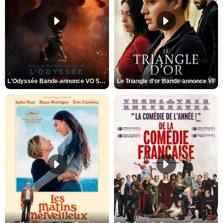
L'Odyssée Bande-annonce VO STFR
Le Triangle d'or Bande-annonce VF