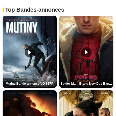
Top Bandes-annonces
Mutiny Bande-annonce VO STFR
Spider-Man: Brand New Day Bande-annonce VO STFR