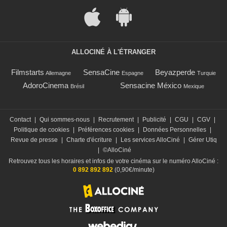
ALLOCINÉ À L'ÉTRANGER
Filmstarts
SensaCine
Beyazperde
Allemagne
Espagne
Turquie
AdoroCinema
Sensacine México
Brésil
Mexique
Contact
|
Qui sommes-nous
|
Recrutement
|
Publicité
|
CGU
|
CGV
|
Politique de cookies
|
Préférences cookies
|
Données Personnelles
|
Revue de presse
|
Charte d'écriture
|
Les services AlloCiné
|
Gérer Utiq
|
©AlloCiné
Retrouvez tous les horaires et infos de votre cinéma sur le numéro AlloCiné :
0 892 892 892
(0,90€/minute)