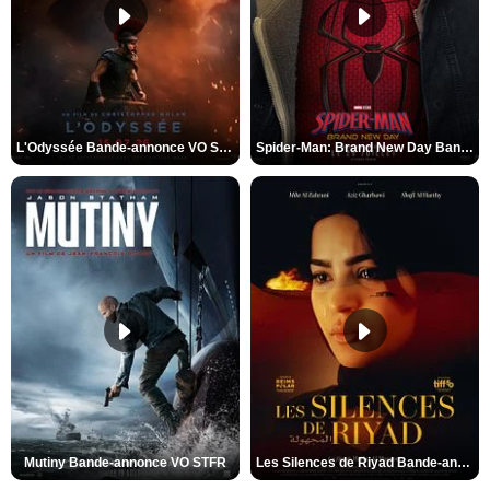
L'Odyssée Bande-annonce VO STFR
Spider-Man: Brand New Day Bande-annonce VO STFR
Mutiny Bande-annonce VO STFR
Les Silences de Riyad Bande-annonce VO STFR