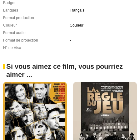
Budget
-
Langues
Français
Format production
-
Couleur
Couleur
Format audio
-
Format de projection
-
N° de Visa
-
Si vous aimez ce film, vous pourriez
aimer ...