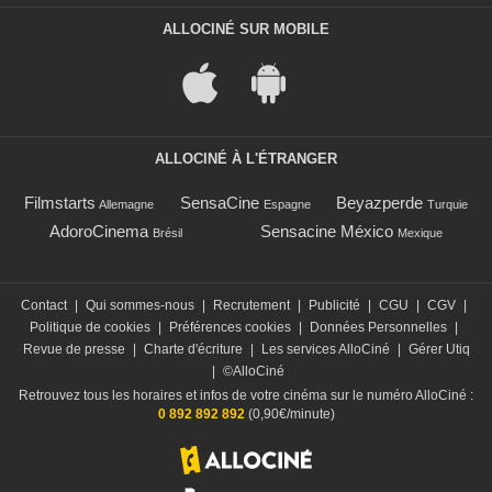
ALLOCINÉ SUR MOBILE
ALLOCINÉ À L'ÉTRANGER
Filmstarts
SensaCine
Beyazperde
Allemagne
Espagne
Turquie
AdoroCinema
Sensacine México
Brésil
Mexique
Contact
|
Qui sommes-nous
|
Recrutement
|
Publicité
|
CGU
|
CGV
|
Politique de cookies
|
Préférences cookies
|
Données Personnelles
|
Revue de presse
|
Charte d'écriture
|
Les services AlloCiné
|
Gérer Utiq
|
©AlloCiné
Retrouvez tous les horaires et infos de votre cinéma sur le numéro AlloCiné :
0 892 892 892
(0,90€/minute)