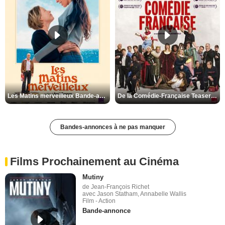
Les Matins merveilleux Bande-annonce VF
De la Comédie-Française Teaser VF
Bandes-annonces à ne pas manquer
Films Prochainement au Cinéma
Mutiny
de Jean-François Richet
avec Jason Statham, Annabelle Wallis
Film - Action
Bande-annonce