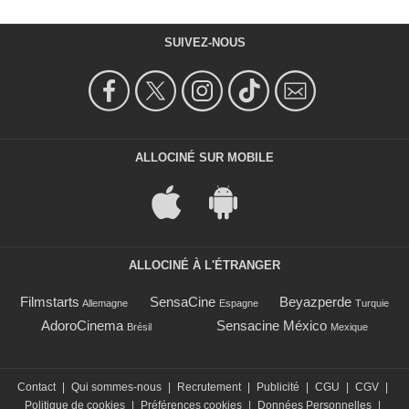
SUIVEZ-NOUS
ALLOCINÉ SUR MOBILE
ALLOCINÉ À L'ÉTRANGER
Filmstarts
SensaCine
Beyazperde
Allemagne
Espagne
Turquie
AdoroCinema
Sensacine México
Brésil
Mexique
Contact
|
Qui sommes-nous
|
Recrutement
|
Publicité
|
CGU
|
CGV
|
Politique de cookies
|
Préférences cookies
|
Données Personnelles
|