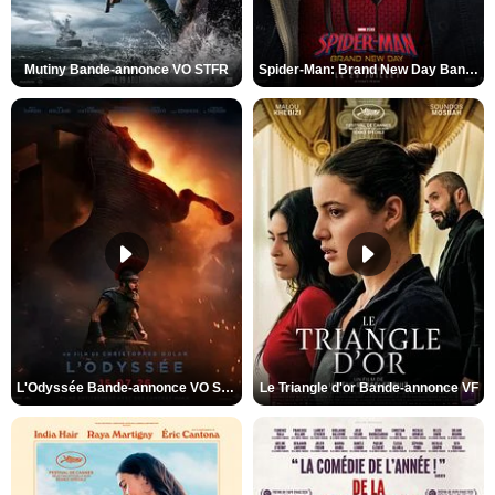
Mutiny Bande-annonce VO STFR
Spider-Man: Brand New Day Bande-annonce VO STFR
L'Odyssée Bande-annonce VO STFR
Le Triangle d'or Bande-annonce VF