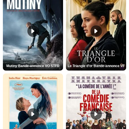
Mutiny Bande-annonce VO STFR
Le Triangle d'or Bande-annonce VF