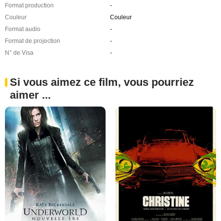
Format production
-
Couleur
Couleur
Format audio
-
Format de projection
-
N° de Visa
-
Si vous aimez ce film, vous pourriez
aimer ...