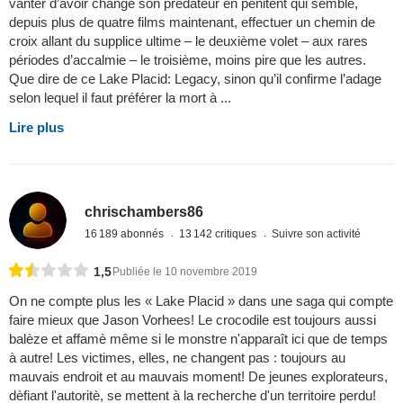
vanter d’avoir changé son prédateur en pénitent qui semble,
depuis plus de quatre films maintenant, effectuer un chemin de
croix allant du supplice ultime – le deuxième volet – aux rares
périodes d’accalmie – le troisième, moins pire que les autres.
Que dire de ce Lake Placid: Legacy, sinon qu’il confirme l’adage
selon lequel il faut préférer la mort à ...
Lire plus
chrischambers86
16 189 abonnés
13 142 critiques
Suivre son activité
1,5
Publiée le 10 novembre 2019
On ne compte plus les « Lake Placid » dans une saga qui compte
faire mieux que Jason Vorhees! Le crocodile est toujours aussi
balèze et affamè même si le monstre n'apparaît ici que de temps
à autre! Les victimes, elles, ne changent pas : toujours au
mauvais endroit et au mauvais moment! De jeunes explorateurs,
dèfiant l'autoritè, se mettent à la recherche d'un territoire perdu!