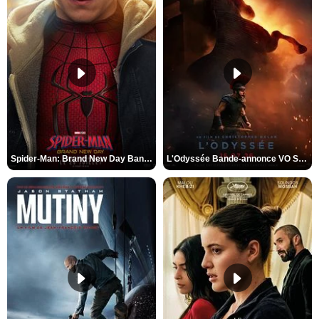
Spider-Man: Brand New Day Bande-annonce VO STFR
L'Odyssée Bande-annonce VO STFR