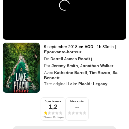
9 septembre 2018
en VOD
|
1h 33min
|
Epouvante-horreur
De
Darrell James Roodt
|
Par
Jeremy Smith
,
Jonathan Walker
Avec
Katherine Barrell
,
Tim Rozon
,
Sai
Bennett
Titre original
Lake Placid: Legacy
Spectateurs
Mes amis
1,2
--
129 notes, 18 critiques