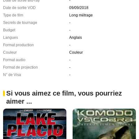
Date de sortie Blu-ray
-
Date de sortie VOD
09/09/2018
Type de film
Long métrage
Secrets de tournage
-
Budget
-
Langues
Anglais
Format production
-
Couleur
Couleur
Format audio
-
Format de projection
-
N° de Visa
-
Si vous aimez ce film, vous pourriez
aimer ...