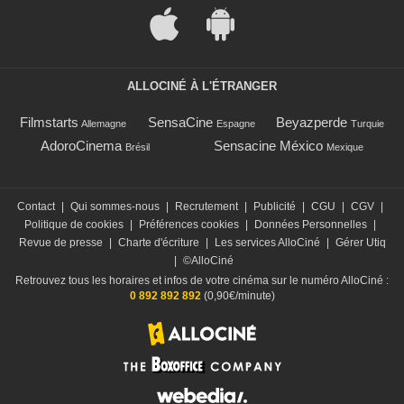
ALLOCINÉ À L'ÉTRANGER
Filmstarts
SensaCine
Beyazperde
Allemagne
Espagne
Turquie
AdoroCinema
Sensacine México
Brésil
Mexique
Contact
|
Qui sommes-nous
|
Recrutement
|
Publicité
|
CGU
|
CGV
|
Politique de cookies
|
Préférences cookies
|
Données Personnelles
|
Revue de presse
|
Charte d'écriture
|
Les services AlloCiné
|
Gérer Utiq
|
©AlloCiné
Retrouvez tous les horaires et infos de votre cinéma sur le numéro AlloCiné :
0 892 892 892
(0,90€/minute)