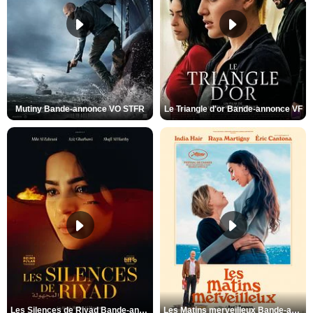
Mutiny Bande-annonce VO STFR
Le Triangle d'or Bande-annonce VF
Les Silences de Riyad Bande-annonce VO STFR
Les Matins merveilleux Bande-annonce VF