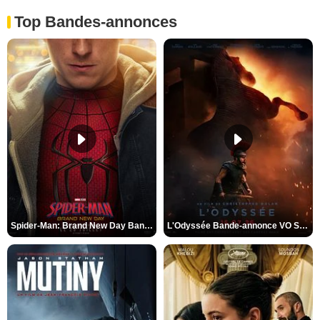
Top Bandes-annonces
Spider-Man: Brand New Day Bande-annonce VO STFR
L'Odyssée Bande-annonce VO STFR