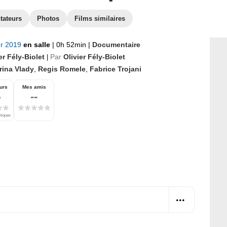
tateurs
Photos
Films similaires
er 2019
en salle
|
0h 52min
|
Documentaire
er Fély-Biolet
Par
Olivier Fély-Biolet
|
rina Vlady
,
Regis Romele
,
Fabrice Trojani
urs
Mes amis
5
--
itiques