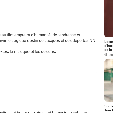
au film empreint d'humanité, de tendresse et
vrir le tragique destin de Jacques et des déportés NN.
Locar
d'hor
de la
tes, la musique et les dessins.
diman
Spide
Tom 
motion j’ai beaucoup aimer ,et la musique sublime