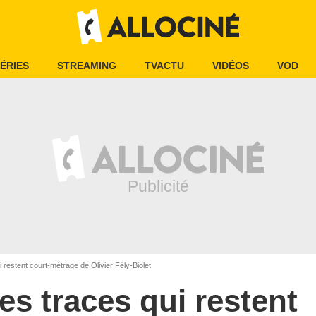
ÉRIES
STREAMING
TVACTU
VIDÉOS
VOD
 restent court-métrage de Olivier Fély-Biolet
es traces qui restent