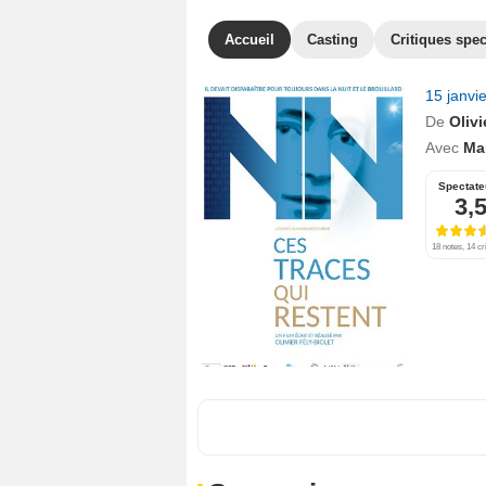
Accueil
Casting
Critiques spec
15 janvi
De
Olivi
Avec
Ma
Spectate
3,
18 notes, 14 cr