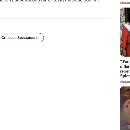
diman
 Critiques Spectateurs
"J’au
diffé
rejoi
Splen
diman