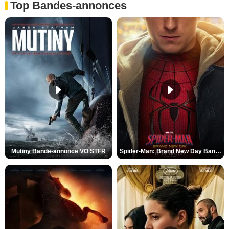
Top Bandes-annonces
Mutiny Bande-annonce VO STFR
Spider-Man: Brand New Day Bande-annonce VO STFR