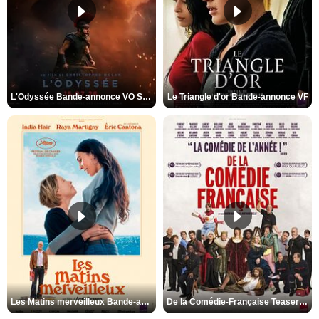
L'Odyssée Bande-annonce VO STFR
Le Triangle d'or Bande-annonce VF
Les Matins merveilleux Bande-annonce VF
De la Comédie-Française Teaser VF