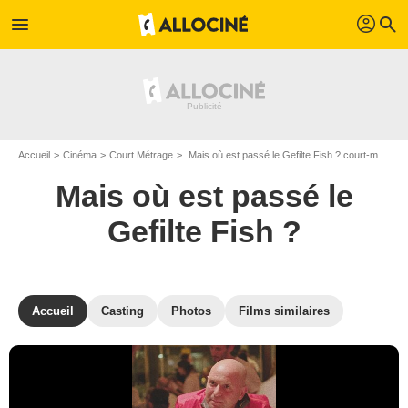
profil
menu
search
Accueil
Cinéma
Court Métrage
Mais où est passé le Gefilte Fish ? court-métrage de Ayelet Heller
Mais où est passé le
Gefilte Fish ?
Accueil
Casting
Photos
Films similaires