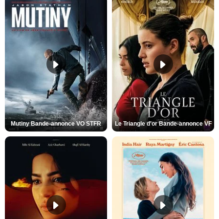
Mutiny Bande-annonce VO STFR
Le Triangle d'or Bande-annonce VF