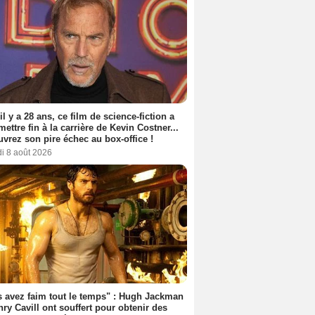
 il y a 28 ans, ce film de science-fiction a
 mettre fin à la carrière de Kevin Costner...
vrez son pire échec au box-office !
i 8 août 2026
 avez faim tout le temps" : Hugh Jackman
nry Cavill ont souffert pour obtenir des