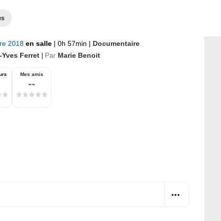
es
bre 2018
en salle
|
0h 57min
|
Documentaire
-Yves Ferret
Par
Marie Benoit
|
urs
Mes amis
--