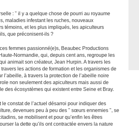
selle : " il y a quelque chose de pourri au royaume
ls, maladies infestant les ruches, nouveaux
 témoins, et les plus impliqués, les apiculteurs
s, que préconisent-ils ?
t ces femmes passionné(e)s, Beaubec Productions
 Haute-Normandie, qui, depuis cent ans, regroupe les
qui animait son créateur, Jean Hurpin. A travers les
travers les actions de formation et les organismes de
r l’abeille, à travers la protection de l’abeille noire
parole non seulement des apiculteurs mais aussi de
ble des écosystèmes qui existent entre Seine et Bray.
le constat de l’actuel désarroi pour indiquer des
iculture, devenues peu à peu des " sœurs ennemies ", se
citadins, se mobilisent et pour qu’enfin les êtres
ser la dette qu’ils ont contractée envers la nature