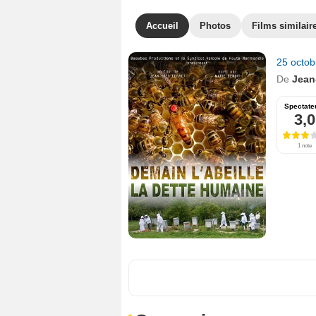
Accueil
Photos
Films similair
25 octo
De
Jean
Spectate
3,0
1 note