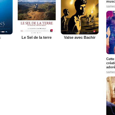
muscl
samed
s
Le Sel de la terre
Valse avec Bachir
Cette
créat
adoré
samed