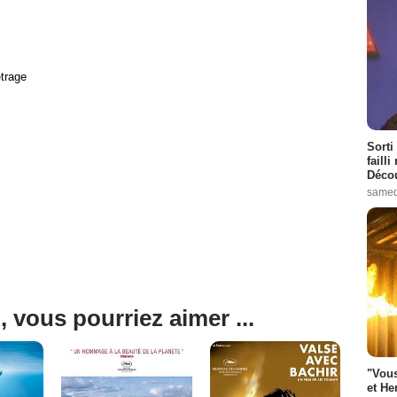
trage
Sorti
failli
Décou
samed
, vous pourriez aimer ...
"Vous
et He