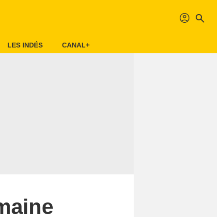
profil
search
LES INDÉS
CANAL+
umaine