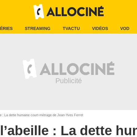
ÉRIES
STREAMING
TVACTU
VIDÉOS
VOD
le : La dette humaine court-métrage de Jean-Yves Ferret
’abeille : La dette h