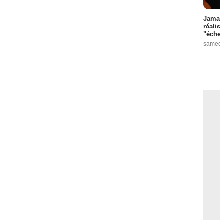
Jamai
réali
"éche
samed