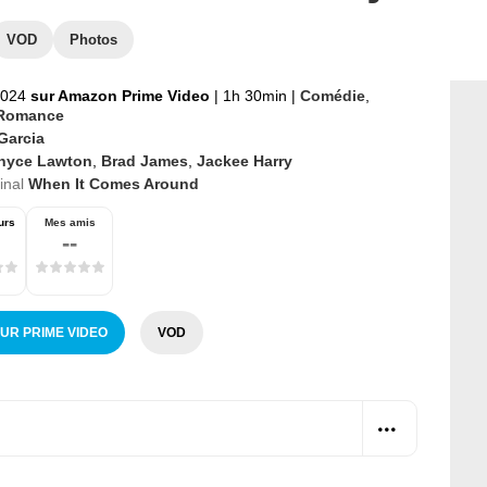
VOD
Photos
 2024
sur Amazon Prime Video
|
1h 30min
|
Comédie
,
Romance
Garcia
nyce Lawton
,
Brad James
,
Jackee Harry
ginal
When It Comes Around
urs
Mes amis
--
SUR PRIME VIDEO
VOD