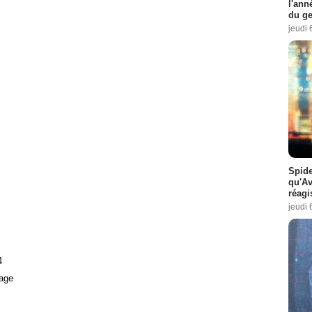
l'ann
du ge
jeudi 
Spide
qu'A
réagi
jeudi 
4
age