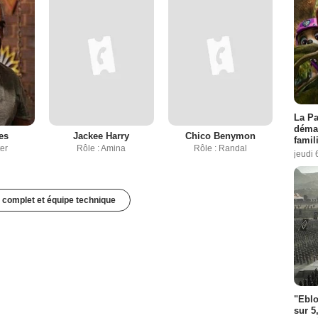
La Pa
démar
es
Jackee Harry
Chico Benymon
famil
er
Rôle : Amina
Rôle : Randal
jeudi 
 complet et équipe technique
"Eblo
sur 5