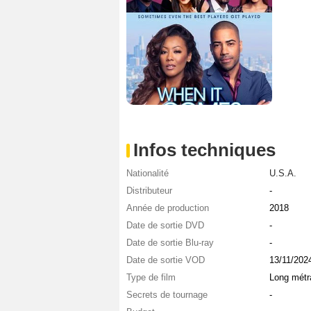
Infos techniques
Nationalité
U.S.A.
Distributeur
-
Année de production
2018
Date de sortie DVD
-
Date de sortie Blu-ray
-
Date de sortie VOD
13/11/202
Type de film
Long métr
Secrets de tournage
-