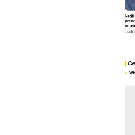
Netfl
prend
nouve
jeudi 
Ce
Wh