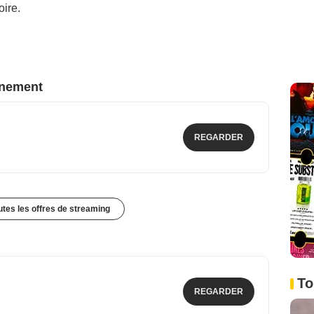
oire.
nnement
REGARDER
outes les offres de streaming
To
REGARDER