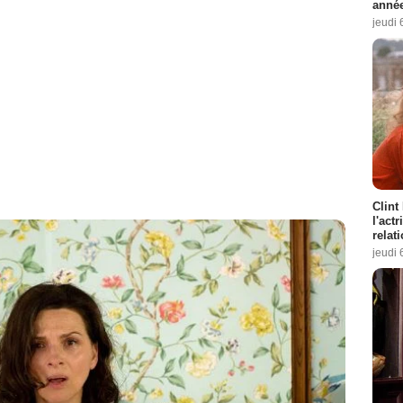
année
jeudi 
Clint
l'act
relat
jeudi 