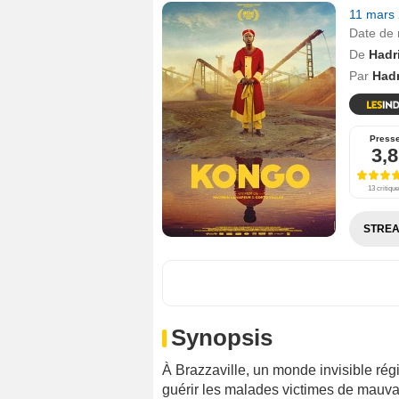
11 mars
Date de 
De
Hadr
Par
Hadr
Press
3,8
13 critiqu
STREA
Synopsis
À Brazzaville, un monde invisible ré
guérir les malades victimes de mauvai