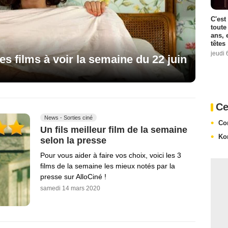
C'est
toute
ans, 
têtes
jeudi 
es films à voir la semaine du 22 juin
Ce
News - Sorties ciné
Co
Un fils meilleur film de la semaine
Ko
selon la presse
Pour vous aider à faire vos choix, voici les 3
films de la semaine les mieux notés par la
presse sur AlloCiné !
samedi 14 mars 2020