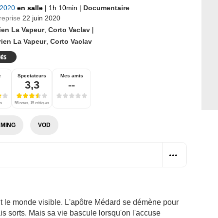
 2020
en salle
|
1h 10min
|
Documentaire
reprise
22 juin 2020
ien La Vapeur
,
Corto Vaclav
|
ien La Vapeur
,
Corto Vaclav
e
Spectateurs
Mes amis
3,3
--
es
56 notes, 15 critiques
MING
VOD
git le monde visible. L'apôtre Médard se démène pour
s sorts. Mais sa vie bascule lorsqu'on l'accuse