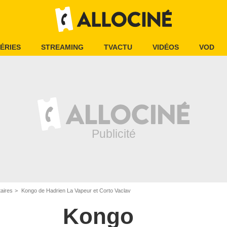
ÉRIES
STREAMING
TVACTU
VIDÉOS
VOD
aires
Kongo de Hadrien La Vapeur et Corto Vaclav
Kongo