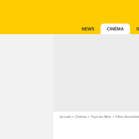
NEWS
CINÉMA
S
Accueil
Cinéma
Tous les films
Films document