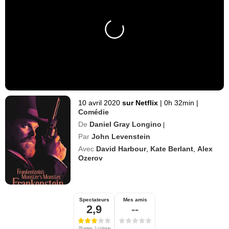
10 avril 2020
sur Netflix
|
0h 32min
|
Comédie
De
Daniel Gray Longino
|
Par
John Levenstein
Avec
David Harbour
,
Kate Berlant
,
Alex
Ozerov
Spectateurs
Mes amis
2,9
--
29 notes, 1 critique