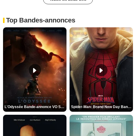
Top Bandes-annonces
L'Odyssée Bande-annonce VO STFR
Spider-Man: Brand New Day Bande-annonce VO STFR