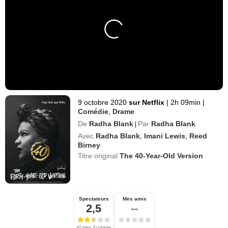
9 octobre 2020
sur Netflix
|
2h 09min
|
Comédie
,
Drame
De
Radha Blank
Par
Radha Blank
|
Avec
Radha Blank
,
Imani Lewis
,
Reed
Birney
Titre original
The 40-Year-Old Version
Spectateurs
Mes amis
2,5
--
42 notes, 8 critiques