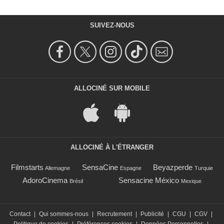
SUIVEZ-NOUS
ALLOCINÉ SUR MOBILE
ALLOCINÉ À L'ÉTRANGER
Filmstarts
SensaCine
Beyazperde
Allemagne
Espagne
Turquie
AdoroCinema
Sensacine México
Brésil
Mexique
Contact
|
Qui sommes-nous
|
Recrutement
|
Publicité
|
CGU
|
CGV
|
Politique de cookies
|
Préférences cookies
|
Données Personnelles
|