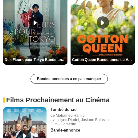
Des Fleurs pour Tokyo Bande-annonce VO STFR
Cotton Queen Bande-annonce VO STFR
Bandes-annonces à ne pas manquer
Films Prochainement au Cinéma
Tombé du ciel
de Mohamed Hamidi
avec Ilyes Djadel, Josiane Balasko
Film - Comédie
Bande-annonce