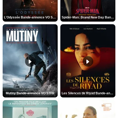
L'Odyssée Bande-annonce VO STFR
Spider-Man: Brand New Day Bande-annonce VO STFR
Mutiny Bande-annonce VO STFR
Les Silences de Riyad Bande-annonce VO STFR