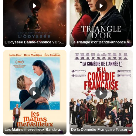
L'Odyssée Bande-annonce VO STFR
Le Triangle d'or Bande-annonce VF
Les Matins merveilleux Bande-annonce VF
De la Comédie-Française Teaser VF