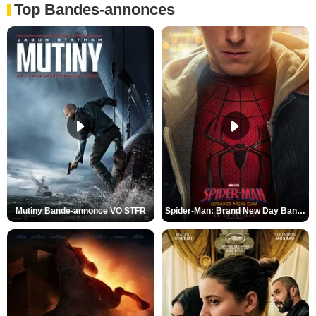
Top Bandes-annonces
Mutiny Bande-annonce VO STFR
Spider-Man: Brand New Day Bande-annonce VO STFR