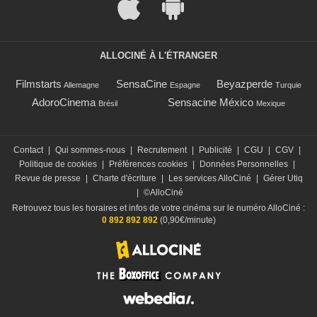
ALLOCINÉ À L'ÉTRANGER
Filmstarts
SensaCine
Beyazperde
Allemagne
Espagne
Turquie
AdoroCinema
Sensacine México
Brésil
Mexique
Contact
|
Qui sommes-nous
|
Recrutement
|
Publicité
|
CGU
|
CGV
|
Politique de cookies
|
Préférences cookies
|
Données Personnelles
|
Revue de presse
|
Charte d'écriture
|
Les services AlloCiné
|
Gérer Utiq
|
©AlloCiné
Retrouvez tous les horaires et infos de votre cinéma sur le numéro AlloCiné :
0 892 892 892
(0,90€/minute)