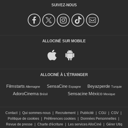
SUIVEZ-NOUS
ALLOCINÉ SUR MOBILE
ALLOCINÉ À L'ÉTRANGER
Filmstarts
SensaCine
Beyazperde
Allemagne
Espagne
Turquie
AdoroCinema
Sensacine México
Brésil
Mexique
Contact
|
Qui sommes-nous
|
Recrutement
|
Publicité
|
CGU
|
CGV
|
Politique de cookies
|
Préférences cookies
|
Données Personnelles
|
Revue de presse
|
Charte d'écriture
|
Les services AlloCiné
|
Gérer Utiq