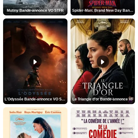
Mutiny Bande-annonce VO STFR
Spider-Man: Brand New Day Bande-annonce VO STFR
L'Odyssée Bande-annonce VO STFR
Le Triangle d'or Bande-annonce VF