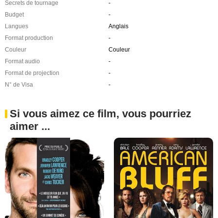
Secrets de tournage
-
Budget
-
Langues
Anglais
Format production
-
Couleur
Couleur
Format audio
-
Format de projection
-
N° de Visa
-
Si vous aimez ce film, vous pourriez
aimer ...