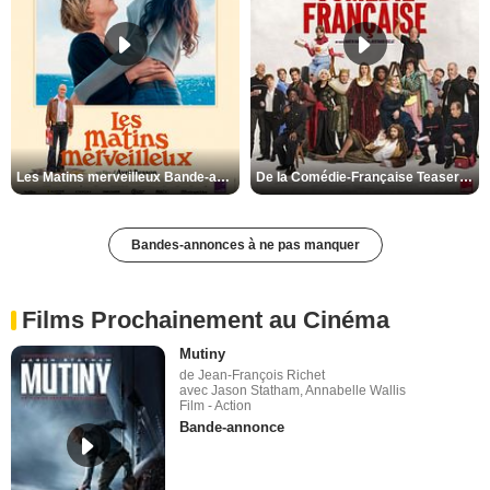
Les Matins merveilleux Bande-annonce VF
De la Comédie-Française Teaser VF
Bandes-annonces à ne pas manquer
Films Prochainement au Cinéma
Mutiny
de Jean-François Richet
avec Jason Statham, Annabelle Wallis
Film - Action
Bande-annonce