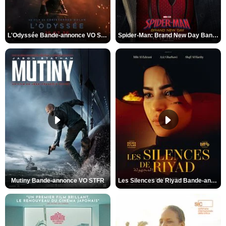
L'Odyssée Bande-annonce VO STFR
Spider-Man: Brand New Day Bande-annonce VO STFR
Mutiny Bande-annonce VO STFR
Les Silences de Riyad Bande-annonce VO STFR