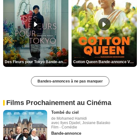
Des Fleurs pour Tokyo Bande-annonce VO STFR
Cotton Queen Bande-annonce VO STFR
Bandes-annonces à ne pas manquer
Films Prochainement au Cinéma
Tombé du ciel
de Mohamed Hamidi
avec Ilyes Djadel, Josiane Balasko
Film - Comédie
Bande-annonce