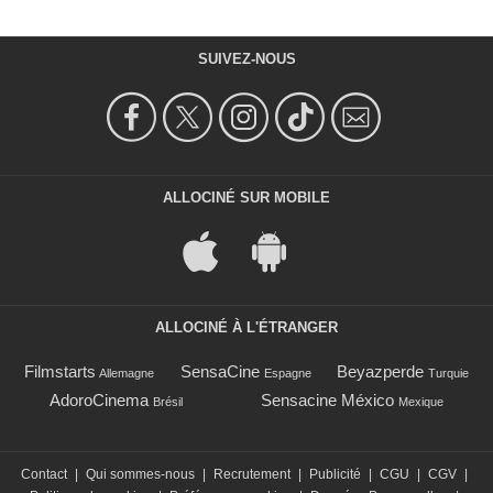
SUIVEZ-NOUS
ALLOCINÉ SUR MOBILE
ALLOCINÉ À L'ÉTRANGER
Filmstarts
SensaCine
Beyazperde
Allemagne
Espagne
Turquie
AdoroCinema
Sensacine México
Brésil
Mexique
Contact
|
Qui sommes-nous
|
Recrutement
|
Publicité
|
CGU
|
CGV
|