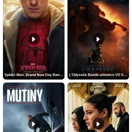
Spider-Man: Brand New Day Bande-annonce VO STFR
L'Odyssée Bande-annonce VO STFR