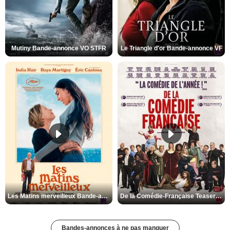
Mutiny Bande-annonce VO STFR
Le Triangle d'or Bande-annonce VF
Les Matins merveilleux Bande-annonce VF
De la Comédie-Française Teaser VF
Bandes-annonces à ne pas manquer