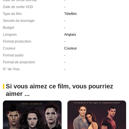
Date de sortie VOD
-
Type de film
Télefilm
Secrets de tournage
-
Budget
-
Langues
Anglais
Format production
-
Couleur
Couleur
Format audio
-
Format de projection
-
N° de Visa
-
Si vous aimez ce film, vous pourriez
aimer ...