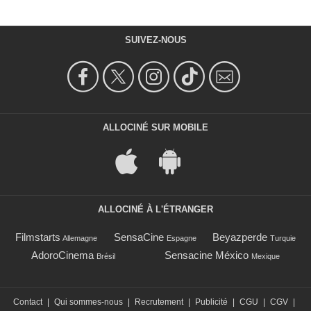
SUIVEZ-NOUS
ALLOCINÉ SUR MOBILE
ALLOCINÉ À L'ÉTRANGER
Filmstarts
SensaCine
Beyazperde
Allemagne
Espagne
Turquie
AdoroCinema
Sensacine México
Brésil
Mexique
Contact
|
Qui sommes-nous
|
Recrutement
|
Publicité
|
CGU
|
CGV
|