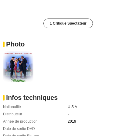
1 Critique Spectateur
Photo
Infos techniques
Nationalité
U.S.A.
Distributeur
-
Année de production
2019
Date de sortie DVD
-
Date de sortie Blu-ray
-