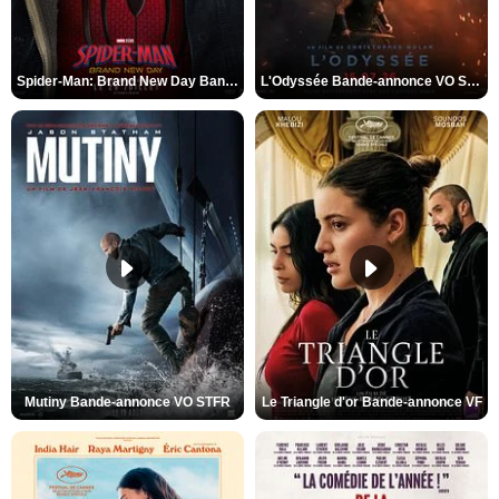
Spider-Man: Brand New Day Bande-annonce VO STFR
L'Odyssée Bande-annonce VO STFR
Mutiny Bande-annonce VO STFR
Le Triangle d'or Bande-annonce VF