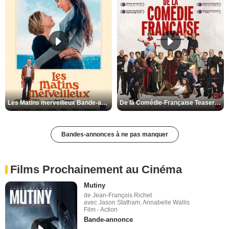
Les Matins merveilleux Bande-annonce VF
De la Comédie-Française Teaser VF
Bandes-annonces à ne pas manquer
Films Prochainement au Cinéma
Mutiny
de Jean-François Richet
avec Jason Statham, Annabelle Wallis
Film - Action
Bande-annonce