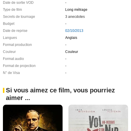
Date de sortie VOD
-
Type de film
Long métrage
Secrets de tournage
3 anecdotes
Budget
-
Date de reprise
02/10/2013
Langues
Anglais
Format production
-
Couleur
Couleur
Format audio
-
Format de projection
-
N° de Visa
-
Si vous aimez ce film, vous pourriez
aimer ...