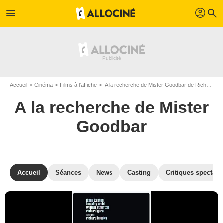
profil
menu
search
Accueil
Cinéma
Films à l'affiche
A la recherche de Mister Goodbar de Richard Brooks
A la recherche de Mister
Goodbar
Accueil
Séances
News
Casting
Critiques spectate