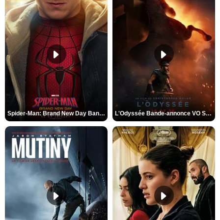
Spider-Man: Brand New Day Bande-annonce VO STFR
L'Odyssée Bande-annonce VO STFR