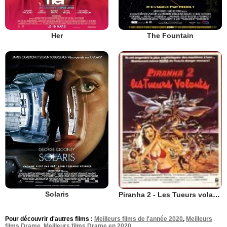
Her
The Fountain
Solaris
Piranha 2 - Les Tueurs volants
Pour découvrir d'autres films :
Meilleurs films de l'année 2020
,
Meilleurs
films Drame
,
Meilleurs films Drame en 2020
.