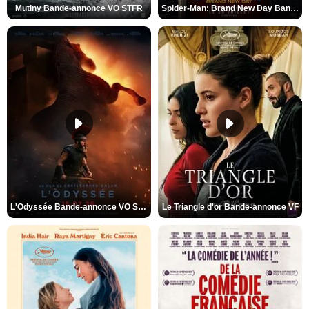
Mutiny Bande-annonce VO STFR
Spider-Man: Brand New Day Bande-annonce VO STFR
L'Odyssée Bande-annonce VO STFR
Le Triangle d'or Bande-annonce VF