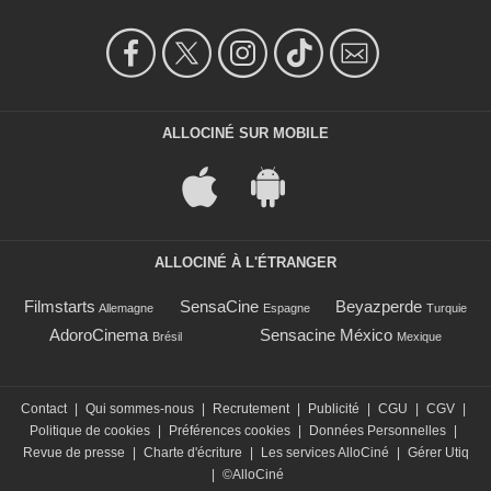
ALLOCINÉ SUR MOBILE
ALLOCINÉ À L'ÉTRANGER
Filmstarts
SensaCine
Beyazperde
Allemagne
Espagne
Turquie
AdoroCinema
Sensacine México
Brésil
Mexique
Contact
|
Qui sommes-nous
|
Recrutement
|
Publicité
|
CGU
|
CGV
|
Politique de cookies
|
Préférences cookies
|
Données Personnelles
|
Revue de presse
|
Charte d'écriture
|
Les services AlloCiné
|
Gérer Utiq
|
©AlloCiné