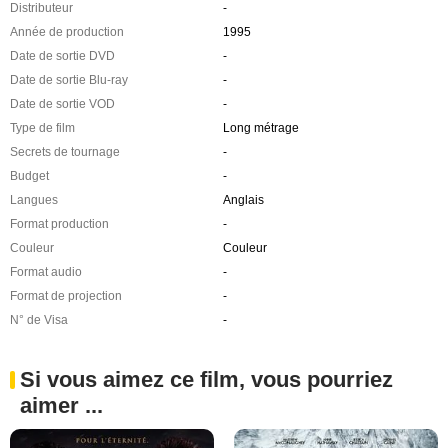
Distributeur
-
Année de production
1995
Date de sortie DVD
-
Date de sortie Blu-ray
-
Date de sortie VOD
-
Type de film
Long métrage
Secrets de tournage
-
Budget
-
Langues
Anglais
Format production
-
Couleur
Couleur
Format audio
-
Format de projection
-
N° de Visa
-
Si vous aimez ce film, vous pourriez
aimer ...