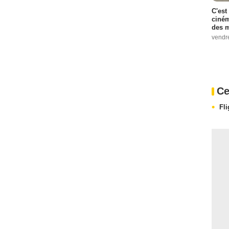
C'est
ciném
des m
vendr
Ce
Fl