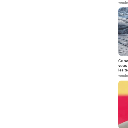
vendr
Ce so
vous 
les t
vendr