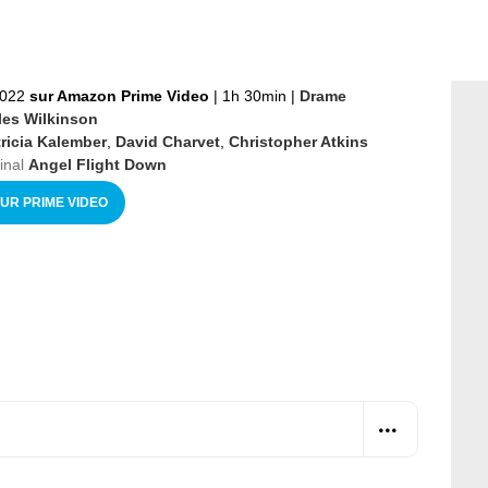
2022
sur Amazon Prime Video
|
1h 30min
|
Drame
les Wilkinson
ricia Kalember
,
David Charvet
,
Christopher Atkins
ginal
Angel Flight Down
SUR PRIME VIDEO