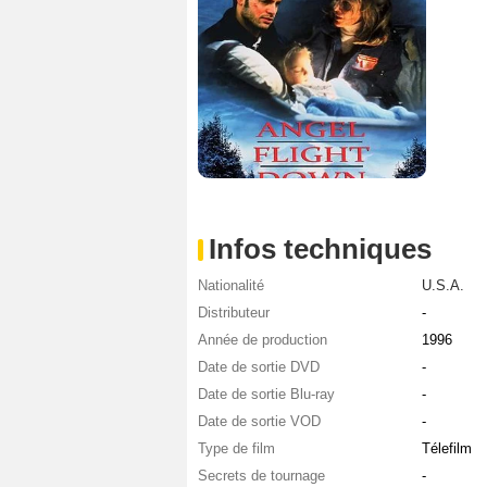
Infos techniques
Nationalité
U.S.A.
Distributeur
-
Année de production
1996
Date de sortie DVD
-
Date de sortie Blu-ray
-
Date de sortie VOD
-
Type de film
Télefilm
Secrets de tournage
-