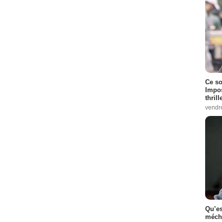
Ce so
Impos
thrill
vendr
Qu’es
méch