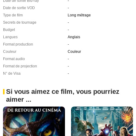
Date de sortie Blu-ray
-
Date de sortie VOD
-
Type de film
Long métrage
Secrets de tournage
-
Budget
-
Langues
Anglais
Format production
-
Couleur
Couleur
Format audio
-
Format de projection
-
N° de Visa
-
Si vous aimez ce film, vous pourriez
aimer ...