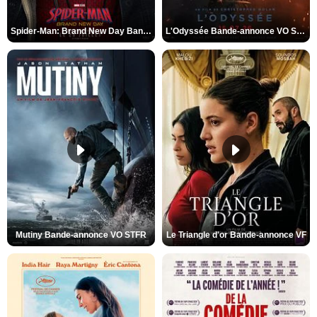
Spider-Man: Brand New Day Bande-annonce VO STFR
L'Odyssée Bande-annonce VO STFR
Mutiny Bande-annonce VO STFR
Le Triangle d'or Bande-annonce VF