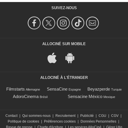
SUIVEZ-NOUS
ALLOCINÉ SUR MOBILE
ALLOCINÉ À L'ÉTRANGER
Filmstarts
SensaCine
Beyazperde
Allemagne
Espagne
Turquie
AdoroCinema
Sensacine México
Brésil
Mexique
Contact
|
Qui sommes-nous
|
Recrutement
|
Publicité
|
CGU
|
CGV
|
Politique de cookies
|
Préférences cookies
|
Données Personnelles
|
Revue de presse
|
Charte d'écriture
|
Les services AlloCiné
|
Gérer Utiq