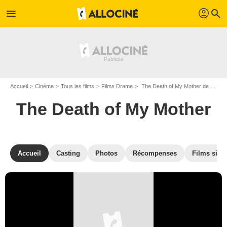
profil
menu
search
Accueil
Cinéma
Tous les films
Films Drame
The Death of My Mother de Jessica Krummacher
The Death of My Mother
Accueil
Casting
Photos
Récompenses
Films simil