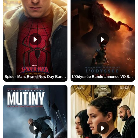
Spider-Man: Brand New Day Bande-annonce VO STFR
L'Odyssée Bande-annonce VO STFR